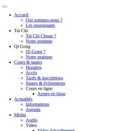
Accueil
Qui sommes-nous ?
Les enseignants
Tai Chi
Tai Chi Chuan ?
Notre pratique
Qi Gong
Qi Gong ?
Notre pratique
Cours & stages
Horaires
Accès
Tarifs & inscriptions
Stages & événements
Cours en ligne
Armes en ligne
Actualités
Informations
Agenda
Media
Audio
Video
Video échauffement