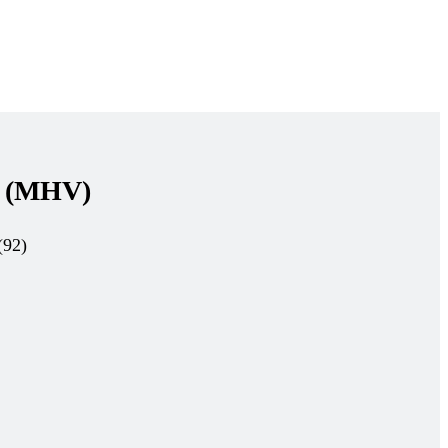
é (MHV)
(92)